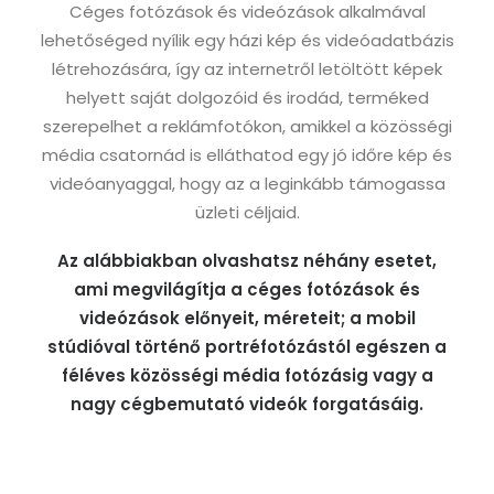
Céges fotózások és videózások alkalmával
lehetőséged nyílik egy házi kép és videóadatbázis
létrehozására, így az internetről letöltött képek
helyett saját dolgozóid és irodád, terméked
szerepelhet a reklámfotókon, amikkel a közösségi
média csatornád is elláthatod egy jó időre kép és
videóanyaggal, hogy az a leginkább támogassa
üzleti céljaid.
Az alábbiakban olvashatsz néhány esetet,
ami megvilágítja a céges fotózások és
videózások előnyeit, méreteit; a mobil
stúdióval történő portréfotózástól egészen a
féléves közösségi média fotózásig vagy a
nagy cégbemutató videók forgatásáig.