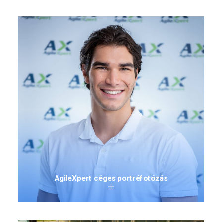
AgileXpert céges portréfotózás