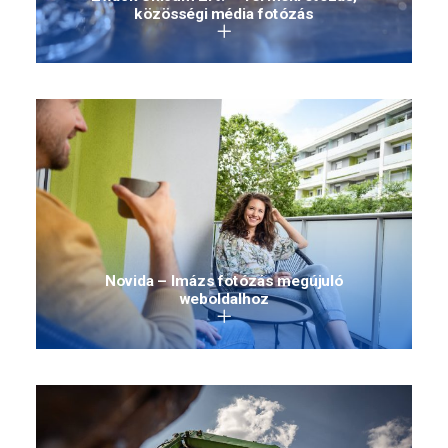
közösségi média fotózás
Novida – Imázs fotózás megújuló
weboldalhoz