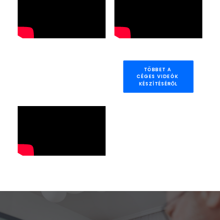
Short
Short
headline
headline
TÖBBET A 
CÉGES VIDEÓK 
KÉSZÍTÉSÉRŐL
Short
headline