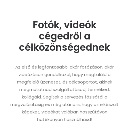
Fotók, videók
cégedről a
célközönségednek
Az első és legfontosabb, akár fotózáson, akár
videózáson gondolkozol, hogy megtaláld a
megfelelő üzenetet, és célcsoportot, akinek
megmutatnád szolgáltatásod, terméked,
kollégáid. Segítek a tervezés fázisától a
megvalósításig és még utána is, hogy az elkészült
képeket, videókat valóban hosszútávon
hatékonyan használhasd!