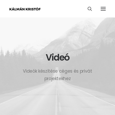
Videó
Videók készítése céges és privát
projektekhez