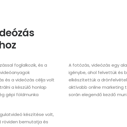
ideózás
hoz
ssal foglalkozik, és a
A fotózás, videózás egy al
 videóanyagok
igénybe, ahol felvettük és 
s és a videózás célja volt
elkészítettük a drónfelvétel
trálni a készülő honlap
aktívabb online marketing 
cég gépi földmunka
során elegendő kezdő muníc
gulatvideó készítése volt,
) röviden bemutatja és