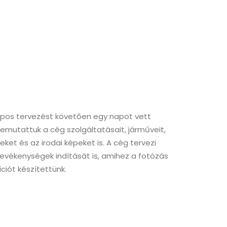
apos tervezést követően egy napot vett
bemutattuk a cég szolgáltatásait, járműveit,
eket és az irodai képeket is. A cég tervezi
tevékenységek indítását is, amihez a fotózás
iót készítettünk.