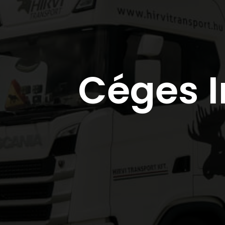
Céges I