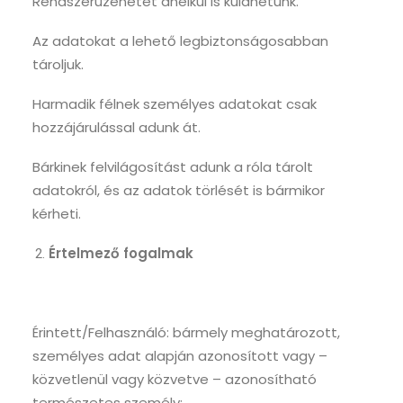
Rendszerüzenetet anélkül is küldhetünk.
Az adatokat a lehető legbiztonságosabban
tároljuk.
Harmadik félnek személyes adatokat csak
hozzájárulással adunk át.
Bárkinek felvilágosítást adunk a róla tárolt
adatokról, és az adatok törlését is bármikor
kérheti.
Értelmező fogalmak
Érintett/Felhasználó: bármely meghatározott,
személyes adat alapján azonosított vagy –
közvetlenül vagy közvetve – azonosítható
természetes személy;