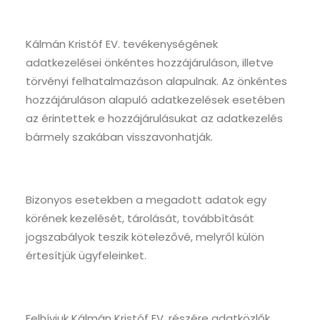
Kálmán Kristóf EV. tevékenységének
adatkezelései önkéntes hozzájáruláson, illetve
törvényi felhatalmazáson alapulnak. Az önkéntes
hozzájáruláson alapuló adatkezelések esetében
az érintettek e hozzájárulásukat az adatkezelés
bármely szakában visszavonhatják.
Bizonyos esetekben a megadott adatok egy
körének kezelését, tárolását, továbbítását
jogszabályok teszik kötelezővé, melyről külön
értesítjük ügyfeleinket.
Felhívjuk Kálmán Kristóf EV. részére adatközlők