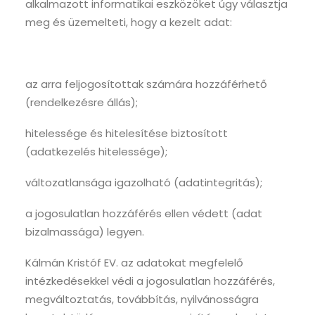
alkalmazott informatikai eszközöket úgy választja
meg és üzemelteti, hogy a kezelt adat:
az arra feljogosítottak számára hozzáférhető
(rendelkezésre állás);
hitelessége és hitelesítése biztosított
(adatkezelés hitelessége);
változatlansága igazolható (adatintegritás);
a jogosulatlan hozzáférés ellen védett (adat
bizalmassága) legyen.
Kálmán Kristóf EV. az adatokat megfelelő
intézkedésekkel védi a jogosulatlan hozzáférés,
megváltoztatás, továbbítás, nyilvánosságra