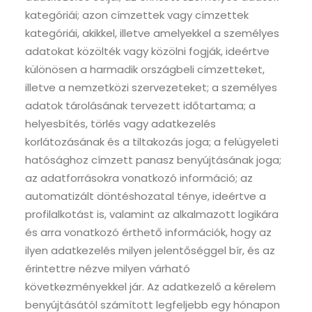
kategóriái; azon címzettek vagy címzettek
kategóriái, akikkel, illetve amelyekkel a személyes
adatokat közölték vagy közölni fogják, ideértve
különösen a harmadik országbeli címzetteket,
illetve a nemzetközi szervezeteket; a személyes
adatok tárolásának tervezett időtartama; a
helyesbítés, törlés vagy adatkezelés
korlátozásának és a tiltakozás joga; a felügyeleti
hatósághoz címzett panasz benyújtásának joga;
az adatforrásokra vonatkozó információ; az
automatizált döntéshozatal ténye, ideértve a
profilalkotást is, valamint az alkalmazott logikára
és arra vonatkozó érthető információk, hogy az
ilyen adatkezelés milyen jelentőséggel bír, és az
érintettre nézve milyen várható
következményekkel jár. Az adatkezelő a kérelem
benyújtásától számított legfeljebb egy hónapon