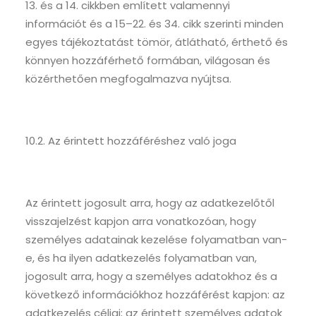
13. és a 14. cikkben említett valamennyi
információt és a 15–22. és 34. cikk szerinti minden
egyes tájékoztatást tömör, átlátható, érthető és
könnyen hozzáférhető formában, világosan és
közérthetően megfogalmazva nyújtsa.
10.2. Az érintett hozzáféréshez való joga
Az érintett jogosult arra, hogy az adatkezelőtől
visszajelzést kapjon arra vonatkozóan, hogy
személyes adatainak kezelése folyamatban van-
e, és ha ilyen adatkezelés folyamatban van,
jogosult arra, hogy a személyes adatokhoz és a
következő információkhoz hozzáférést kapjon: az
adatkezelés céljai; az érintett személyes adatok