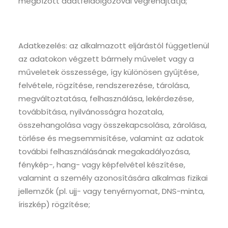
megbízott adatfeldolgozóval végrehajtatja;
Adatkezelés: az alkalmazott eljárástól függetlenül
az adatokon végzett bármely művelet vagy a
műveletek összessége, így különösen gyűjtése,
felvétele, rögzítése, rendszerezése, tárolása,
megváltoztatása, felhasználása, lekérdezése,
továbbítása, nyilvánosságra hozatala,
összehangolása vagy összekapcsolása, zárolása,
törlése és megsemmisítése, valamint az adatok
további felhasználásának megakadályozása,
fénykép-, hang- vagy képfelvétel készítése,
valamint a személy azonosítására alkalmas fizikai
jellemzők (pl. ujj- vagy tenyérnyomat, DNS-minta,
íriszkép) rögzítése;