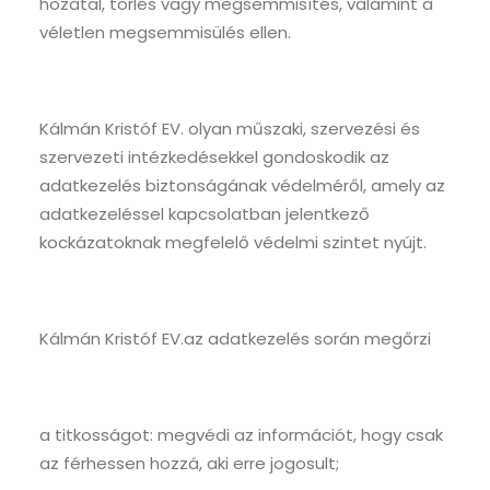
hozatal, törlés vagy megsemmisítés, valamint a
véletlen megsemmisülés ellen.
Kálmán Kristóf EV. olyan műszaki, szervezési és
szervezeti intézkedésekkel gondoskodik az
adatkezelés biztonságának védelméről, amely az
adatkezeléssel kapcsolatban jelentkező
kockázatoknak megfelelő védelmi szintet nyújt.
Kálmán Kristóf EV.az adatkezelés során megőrzi
a titkosságot: megvédi az információt, hogy csak
az férhessen hozzá, aki erre jogosult;