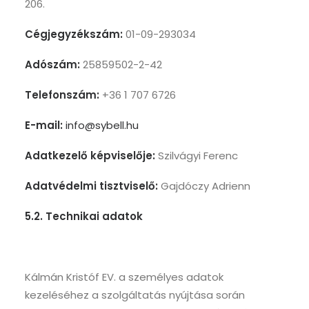
206.
Cégjegyzékszám:
01-09-293034
Adószám:
25859502-2-42
Telefonszám:
+36 1 707 6726
E-mail:
info@sybell.hu
Adatkezelő képviselője:
Szilvágyi Ferenc
Adatvédelmi tisztviselő:
Gajdóczy Adrienn
5.2. Technikai adatok
Kálmán Kristóf EV. a személyes adatok
kezeléséhez a szolgáltatás nyújtása során