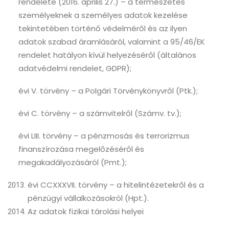
rendelete (2016. április 27.) – a természetes
személyeknek a személyes adatok kezelése
tekintetében történő védelméről és az ilyen
adatok szabad áramlásáról, valamint a 95/46/EK
rendelet hatályon kívül helyezéséről (általános
adatvédelmi rendelet, GDPR);
évi V. törvény – a Polgári Törvénykönyvről (Ptk.);
évi C. törvény – a számvitelről (Számv. tv.);
évi LIII. törvény – a pénzmosás és terrorizmus
finanszírozása megelőzéséről és
megakadályozásáról (Pmt.);
évi CCXXXVII. törvény – a hitelintézetekről és a
pénzügyi vállalkozásokról (Hpt.).
Az adatok fizikai tárolási helyei