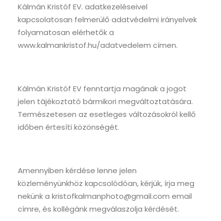
Kálmán Kristóf EV. adatkezeléseivel
kapcsolatosan felmerülő adatvédelmi irányelvek
folyamatosan elérhetők a
www.kalmankristof.hu/adatvedelem címen.
Kálmán Kristóf EV fenntartja magának a jogot
jelen tájékoztató bármikori megváltoztatására.
Természetesen az esetleges változásokról kellő
időben értesíti közönségét.
Amennyiben kérdése lenne jelen
közleményünkhöz kapcsolódóan, kérjük, írja meg
nekünk a kristofkalmanphoto@gmail.com email
címre, és kollégánk megválaszolja kérdését.