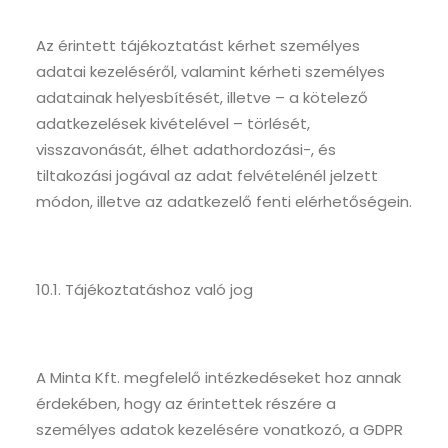
Az érintett tájékoztatást kérhet személyes
adatai kezeléséről, valamint kérheti személyes
adatainak helyesbítését, illetve – a kötelező
adatkezelések kivételével – törlését,
visszavonását, élhet adathordozási-, és
tiltakozási jogával az adat felvételénél jelzett
módon, illetve az adatkezelő fenti elérhetőségein.
10.1. Tájékoztatáshoz való jog
A Minta Kft. megfelelő intézkedéseket hoz annak
érdekében, hogy az érintettek részére a
személyes adatok kezelésére vonatkozó, a GDPR