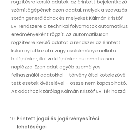
rögzítésre kerülő adatok: az érintett bejelentkező
számítógépének azon adatai, melyek a szavazás
során generálódnak és melyeket Kálmán Kristóf
EV.
rendszere a technikai folyamatok automatikus
eredményeként rögzít. Az automatikusan
rögzítésre kerülő adatot a rendszer az érintett
külön nyilatkozata vagy cselekménye nélkül a
belépéskor, illetve kilépéskor automatikusan
naplózza. Ezen adat egyéb személyes
felhasználói adatokkal – törvény által kötelezővé
tett esetek kivételével – össze nem kapcsolható.
Az adathoz kizárólag
Kálmán Kristóf EV.
fér hozzá.
Érintett jogai és jogérvényesítési
lehetőségei