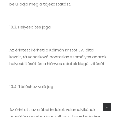
belül adja meg a tájékoztatást.
10.3. Helyesbítés joga
Az érintett kérheti a Kálmán Kristóf EV.. által
kezelt, rá vonatkozó pontatlan személyes adatok
helyesbítését és a hiányos adatok kiegészítését.
10.4. Törléshez való jog
Az érintett az alábbi indokok valamelyikének
fennállása esetén jogosult arra, hogy kérésére