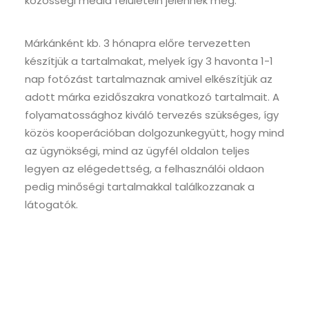
közösségi média felületein jelennek meg.
Márkánként kb. 3 hónapra előre tervezetten
készítjük a tartalmakat, melyek így 3 havonta 1-1
nap fotózást tartalmaznak amivel elkészítjük az
adott márka ezidőszakra vonatkozó tartalmait. A
folyamatossághoz kiváló tervezés szükséges, így
közös kooperációban dolgozunkegyütt, hogy mind
az ügynökségi, mind az ügyfél oldalon teljes
legyen az elégedettség, a felhasználói oldaon
pedig minőségi tartalmakkal találkozzanak a
látogatók.