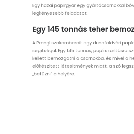
Egy hazai papírgyár egy gyártócsarnokkal bővü
legkényesebb feladatot.
Egy 145 tonnás teher bemo
A Prangl szakembereit egy dunaföldvári papí
segítségül. Egy 145 tonnás, papírszárításra s
kellett bemozgatni a csarnokba, és mivel a he
előkészített létesítmények miatt, a szó leg
„befűzni” a helyére.