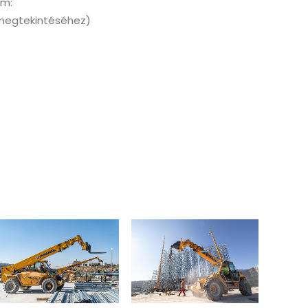
am:
a megtekintéséhez)