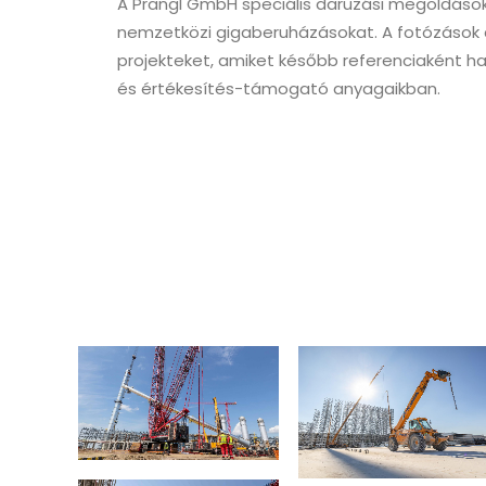
A Prangl GmbH speciális daruzási megoldások
nemzetközi gigaberuházásokat. A fotózások 
projekteket, amiket később referenciaként 
és értékesítés-támogató anyagaikban.