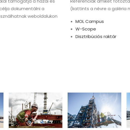
kal támogatja a hazai és
Referenciák amiket fotózt
célja dokumentálni a
(kattints a névre a galéri
használhatnak weboldalukon
MOL Campus
W-Scope
Disztribúciós raktár