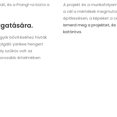
lt, és a Prangl-ra bízta a
A projekt és a munkafolya
a cél a mértékek megmutatá
építkezésen, a képeket a c
zgatására.
Ismerd meg a projektet, és
kattintva.
rgyár bővítéséhez hívták
zolgáló yankee hengert
ly szűkös volt az
szorosabb értelmében