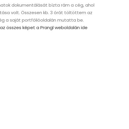
matok dokumentálását bízta rám a cég, ahol
sa volt. Összesen kb. 3 órát töltöttem az
ég a saját portfólióoldalán mutatta be.
 az összes képet a Prangl weboldalán ide