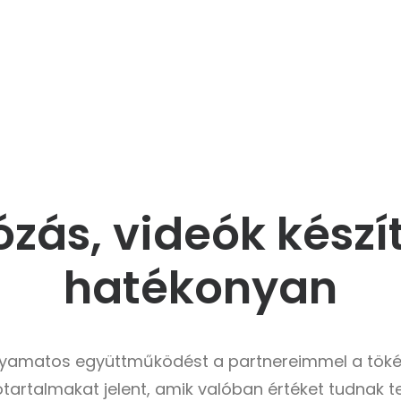
ózás, videók készí
hatékonyan
lyamatos együttműködést a partnereimmel a töké
ótartalmakat jelent, amik valóban értéket tudnak t