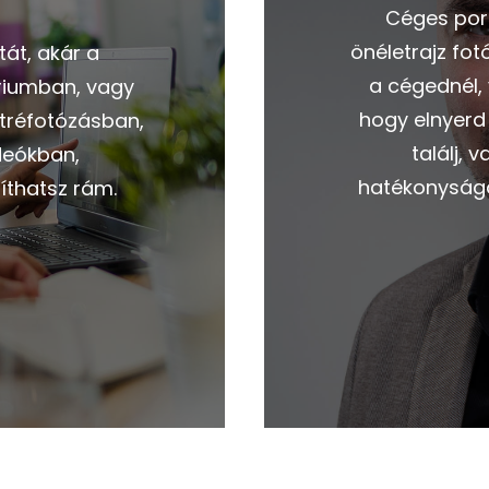
Céges port
önéletrajz fot
át, akár a
a cégednél,
óriumban, vagy
hogy elnyerd 
rtréfotózásban,
találj,
deókban,
hatékonyságát
íthatsz rám.