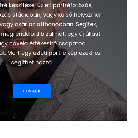
ré készítése, üzleti portréfotózás,
ózás stúdióban, vagy külső helyszínen
 vagy akár az otthonodban. Segítek,
megrendelőid bizalmát, egy új állást
 vagy növeld értékesítő csapatod
. Mert egy üzleti portré kép ezekhez
segíthet hozzá.
TOVÁBB