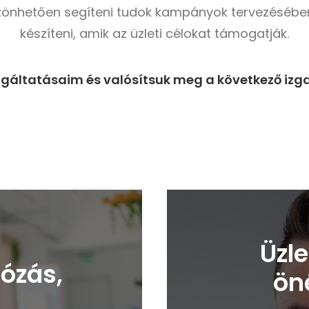
zönhetően segíteni tudok kampányok tervezésében
készíteni, amik az üzleti célokat támogatják.
gáltatásaim és valósítsuk meg a következő izg
Üzle
tózás,
öné