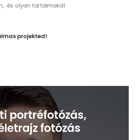
, és olyan tartalmakat
almas projekted!
ti portréfotózás,
letrajz fotózás