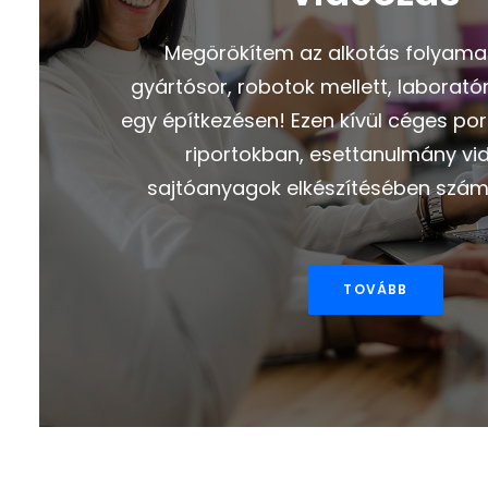
Megörökítem az alkotás folyamat
gyártósor, robotok mellett, laborat
egy építkezésen! Ezen kívül céges po
riportokban, esettanulmány vi
sajtóanyagok elkészítésében szám
TOVÁBB