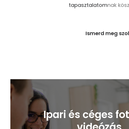
tapasztalatom
nak kös
Ismerd meg szol
Ipari és céges fo
videózás