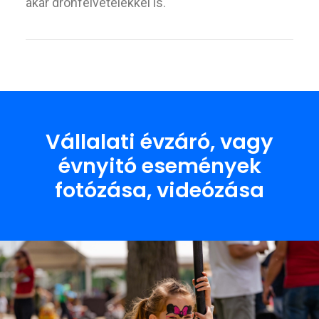
akár drónfelvételekkel is.
Vállalati évzáró, vagy
évnyitó események
fotózása, videózása