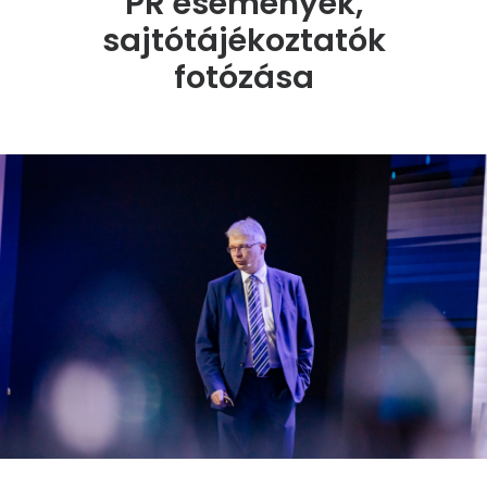
PR események,
sajtótájékoztatók
fotózása