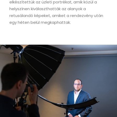
elkészítettük az üzleti portrékat, amik közül a
helyszínen kiválaszthatták az alanyok a
retusálandó képeket, amiket a rendezvény után
egy héten belül megkaphattak.