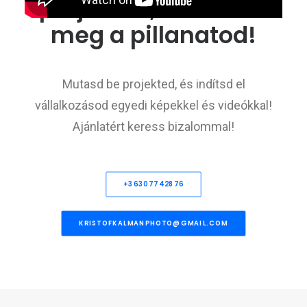
projekted, örökítsük
meg a pillanatod!
Mutasd be projekted, és indítsd el
vállalkozásod egyedi képekkel és videókkal!
Ajánlatért keress bizalommal!
+36307742876
KRISTOFKALMANPHOTO@GMAIL.COM