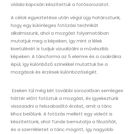
oldala kapcsán készítettük a fotósorozatot.
A célok egyeztetése után végül úgy határoztunk,
hogy egy különleges fotózási technikát
alkalmazunk, ahol a mozgást folyamatában
mutatjuk meg a képeken, így mint a lélek
kivetülését is tudjuk vizualizálni a művészibb
képeken. A táncforma az 5 elemre és a csakrákra
épül, így különbőző színekkel mutattuk be a
mozgások és érzések különbözőségét.
Ezeken túl még két további sorozatban semleges
háttér előtt fotóztuk a mozgást, és igyekeztünk
visszaadni a felszabadító érzést, amit a tánc
kihoz belőlünk. A fotózás mellett egy videót is
készítettünk, ahol Tünde bemutatja a filozófiát,
és a szemléletet a tánc mögött, így nagyobb