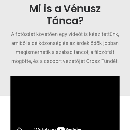
Mi is a Vénusz
Tánca?
A fotózást követően egy videót is készítettünk,
amiből a célközönség és az érdeklődők jobban
megismerhetik a szabad táncot, a filozófiát
mögötte, és a csoport vezetőjét Orosz Tündét.
Valósítsuk meg