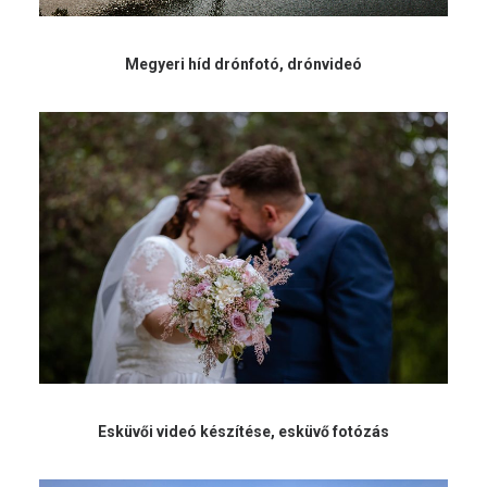
Megyeri híd drónfotó, drónvideó
Esküvői videó készítése, esküvő fotózás