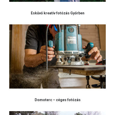
Esküvő kreatív fotózás Győrben
Domoterc – céges fotózás